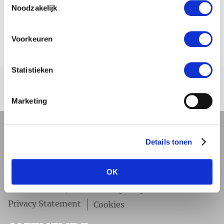
Noodzakelijk
Voorkeuren
Statistieken
Sociaal.
Marketing
Beoordeling van klanten:
Details tonen
4,7
(36)
OK
Metlievde.
Blokstallen 2b, 4611 WB Bergen op Zoom
Privacy Statement
Cookies